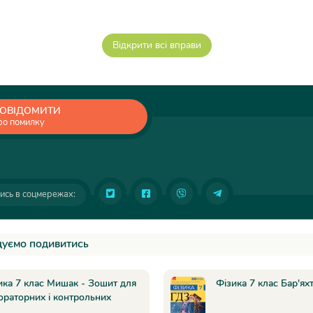
ОВІДОМИТИ
ро помилку
ись в соцмережах:
уємо подивитись
ика 7 клас Мишак - Зошит для
Фізика 7 клас Бар'ях
ораторних і контрольних