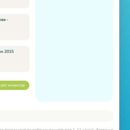
ова -
юк 2015
свій коментар
о підручників та робочих зошитів для 1-11 класів. Завдання,