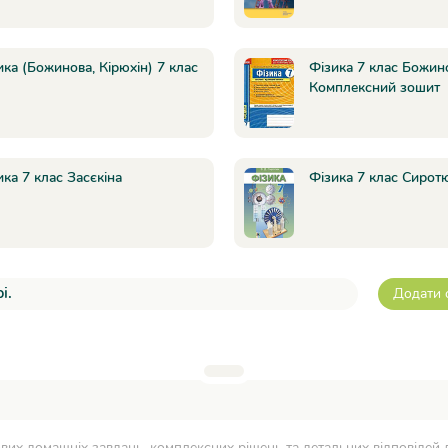
ика (Божинова, Кірюхін) 7 клас
Фізика 7 клас Божин
Комплексний зошит
ика 7 клас Засєкіна
Фізика 7 клас Сирот
і.
Додати 
вих домашніх завдань, комплексних рішень та детальних відповідей д