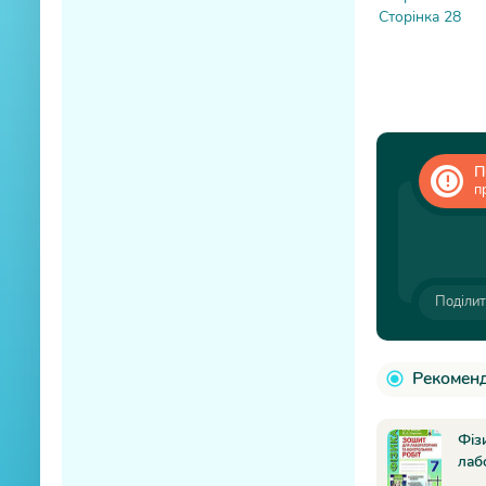
Сторінка 28
П
п
Поділит
Рекоменд
Фіз
лаб