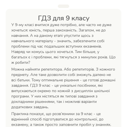
ГДЗ для 9 класу
У 9-му класі вчитися дуже потрібно, але часто не дуже
хочеться: юність, перша закоханість. Загалом, не до
навчання. А на даному етапі упустити щось з
навчального матеріалу - значить, забезпечити собі
проблеми під час подальших вступних екзаменів.
Навряд чи комусь цього хочеться. Тим більше, у
багатьох є і проблеми, які тягнуться з минулих років. Що
ж робити?
Можна найняти репетитора. Або репетиторів. З кожного
предмету. Але таке дозволити собі зможуть далеко не
всі батьки. Тому оптимальне рішення - це готові домашні
завдання. ГДЗ 9 клас - це унікальні посібники, які
випускаються окремо по кожній з дисциплін шкільної
програми. У них містяться як типові завдання з
докладними рішеннями, так і можливі варіанти
додаткових завдань.
Практика показує, що розв’язники за 9 клас - це
відмінний спосіб підготуватися до контрольної, до
екзамену, а також просто заповнити пробіл у знаннях.