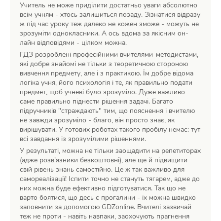
Учитель не може приділити достатньо уваги абсолютно
всім учням - хтось залишиться позаду. Зізнатися відразу
ж під час уроку теж далеко не кожен зможе - можуть не
зрозуміти однокласники. А ось вдома за якісним он-
лайн відповідями - цілком можна.
ГДЗ розроблені професійними вчителями-методистами,
які добре знайомі не тільки з теоретичною стороною
вивчення предмету, але і з практикою. Їм добре відома
логіка учня, його психологія і те, як правильно подати
предмет, щоб учневі було зрозуміло. Дуже важливо
саме правильно піднести рішення задачі. Багато
підручників "страждають" тим, що пояснення і вчителю
не завжди зрозуміло - благо, він просто знає, як
вирішувати. У готових роботах такого пробілу немає: тут
всі завдання із зрозумілими рішеннями.
У результаті, можна не тільки заощадити на репетиторах
(адже розв’язники безкоштовні), але ще й підвищити
свій рівень знань самостійно. Це ж так важливо для
самореалізації! Іспити точно не стануть тягарем, адже до
них можна буде ефективно підготуватися. Так що не
варто боятися, що десь є прогалини - їх можна швидко
заповнити за допомогою GDZonline. Вчителі зазвичай
теж не проти - навіть навпаки, заохочують прагнення