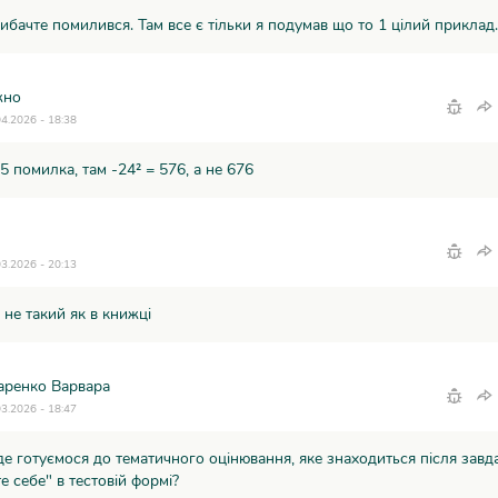
ибачте помилився. Там все є тільки я подумав що то 1 цілий приклад.
жно
04.2026 - 18:38
45 помилка, там -24² = 576, а не 676
03.2026 - 20:13
не такий як в книжці
аренко Варвара
03.2026 - 18:47
де готуємося до тематичного оцінювання, яке знаходиться після зав
те себе" в тестовій формі?