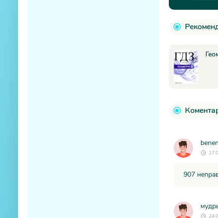
Рекоменд
Гео
Коментар
bene
17.
907 непра
мудр
24.