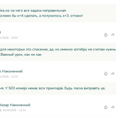
ка из-за чего вся задача неправильная
олжен бы х+4 сделать, а получилось х+3, оттакот
l
04.2026 - 19:54
для некоторых это спасение, да, но именно алгебру не считаю нужн
 Важный урок, как ни как
р Наконечний
04.2026 - 12:10
я. У 503 номері немає всіх прикладів. Будь ласка виправіть це.
Назар Наконечний
05.04.2026 - 12:14