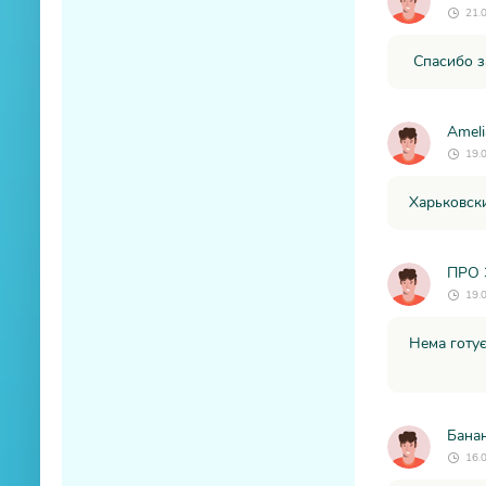
21.
Спасибо з
Ameli
19.
Харьковск
ПРО 
19.
Нема готує
Бана
16.