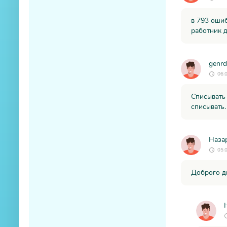
в 793 ошиб
работник д
genrd
06.
Списывать 
списывать.
Наза
05.
Доброго дн