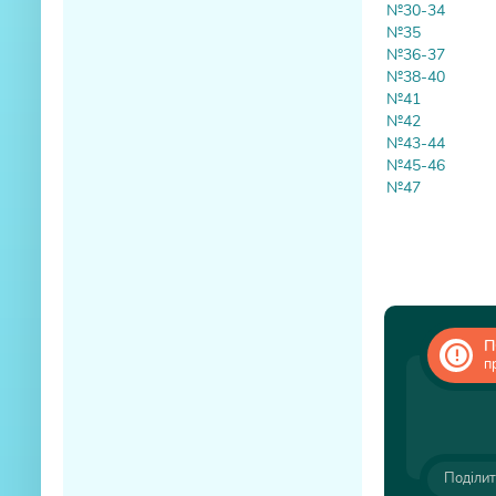
№30-34
№35
№36-37
№38-40
№41
№42
№43-44
№45-46
№47
П
п
Поділит