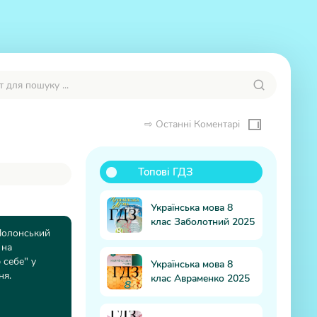
⇨ Останні Коментарі
Топові ГДЗ
Ко
Українська мова 8
клас Заболотний 2025
 Полонський
 на
 себе" у
Українська мова 8
ня.
клас Авраменко 2025