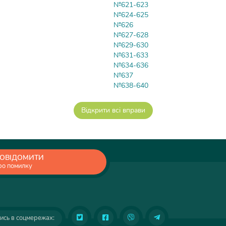
№621-623
№624-625
№626
№627-628
№629-630
№631-633
№634-636
№637
№638-640
ОВІДОМИТИ
ро помилку
ись в соцмережах: