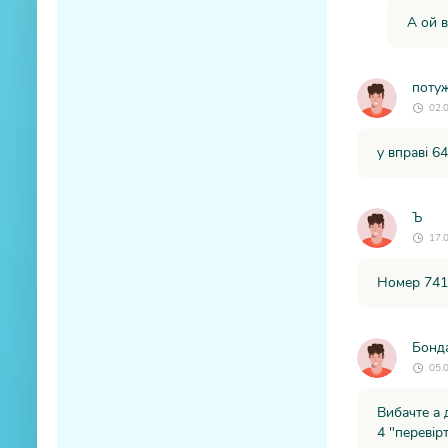
А ой в
поту
02.
у вправі 6
Ъ
17.
Номер 741 
Бонд
05.
Вибачте а 
4 "перевір