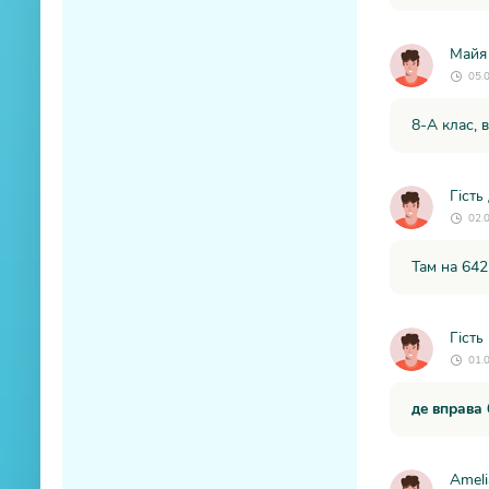
Майя
05.
8-А клас, в
Гість
02.
Там на 642
Гість
01.
де вправа
Ameli