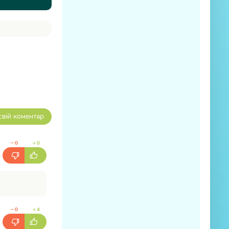
свій коментар
0
0
0
4