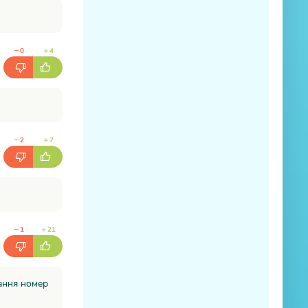
0
4
2
7
1
21
дання номер