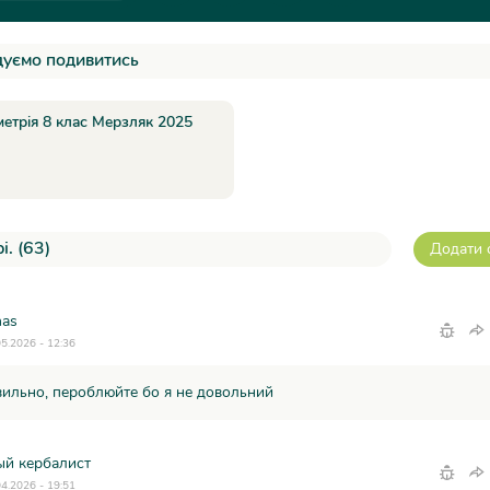
уємо подивитись
метрія 8 клас Мерзляк 2025
і. (63)
Додати 
nas
05.2026 - 12:36
вильно, пероблюйте бо я не довольний
ый кербалист
04.2026 - 19:51