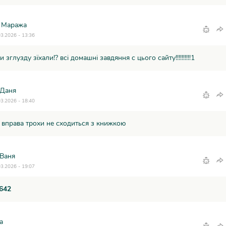
 Маража
03.2026 - 13:36
и зглузду зїхали!? всі домашні завдяння с цього сайту!!!!!!!!!!1
 Даня
03.2026 - 18:40
 вправа трохи не сходиться з книжкою
 Ваня
03.2026 - 19:07
 642
a