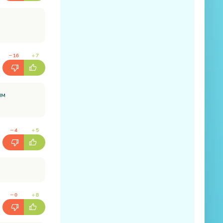
16
7
ым
4
5
0
8