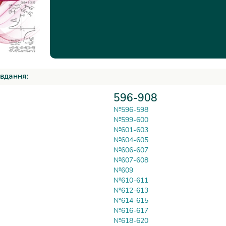
вдання:
596-908
№596-598
№599-600
№601-603
№604-605
№606-607
№607-608
№609
№610-611
№612-613
№614-615
№616-617
№618-620