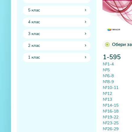
5 клас
4 клас
3 клас
Обери за
2 клас
1-595
1 клас
№1-4
№5
№6-8
№8-9
№10-11
№12
№13
№14-15
№16-18
№19-22
№23-25
№26-29